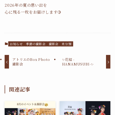
2026年の夏の思い出を
心に残る一枚をお届けします🍋
お知らせ
季節の撮影会
撮影会
未分類
アトリエのBox Photo
✨花結 -
撮影会
HANAMUSUBI-✨
関連記事