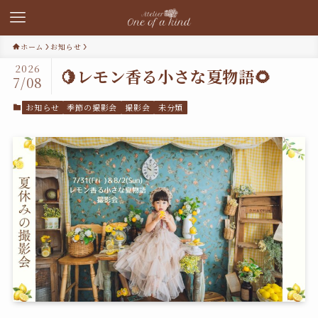
ホーム
お知らせ
2026
🍋レモン香る小さな夏物語🌻
7/08
お知らせ
季節の撮影会
撮影会
未分類