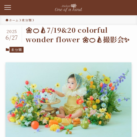
ホーム
未分類
🌼🍊🍐7/19&20 colorful
2025
6/27
wonder flower 🌼🍊🍐撮影会✨
未分類