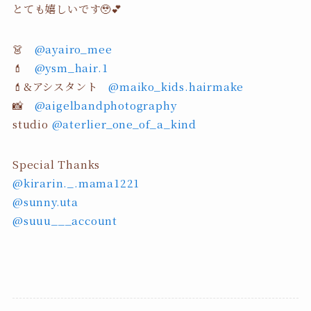
とても嬉しいです🥹💕
👗
@ayairo_mee
💄
@ysm_hair.1
💄&アシスタント
@maiko_kids.hairmake
📸
@aigelbandphotography
studio
@aterlier_one_of_a_kind
Special Thanks
@kirarin._.mama1221
@sunny.uta
@suuu___account