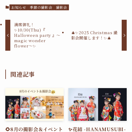
お知らせ
季節の撮影会
撮影会
満席御礼！
✨10/30(Thu)『
🎄✨2025 Christmas 撮
Halloween party 』〜
影会開催します！✨🎄
magic wonder
flower〜✨
関連記事
🌻8月の撮影会＆イベント
✨花結 -HANAMUSUBI-